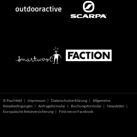
© Paul Held |
Impressum
|
Datenschutzerklärung
|
Allgemeine
Reisebedingungen
|
Anfrageformular
|
Buchungsformular
|
Newsletter
|
Europäische Reiseversicherung
|
Find me on Facebook