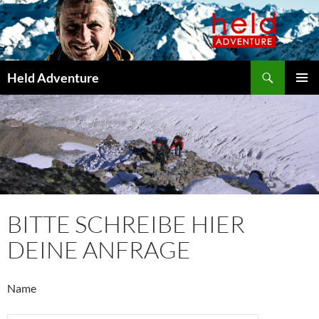
Suchen
ZUM
Held Adventure
INHALT
PRIMÄR
SPRINGEN
MENÜ
BITTE SCHREIBE HIER
DEINE ANFRAGE
Name