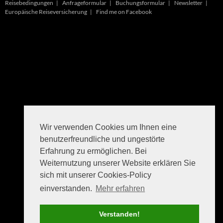
Reisebedingungen
|
Anfrageformular
|
Buchungsformular
|
Newsletter
|
Europäische Reiseversicherung
|
Find me on Facebook
Wir verwenden Cookies um Ihnen eine
benutzerfreundliche und ungestörte
Erfahrung zu ermöglichen. Bei
Weiternutzung unserer Website erklären Sie
sich mit unserer Cookies-Policy
einverstanden.
Mehr erfahren
Verstanden!