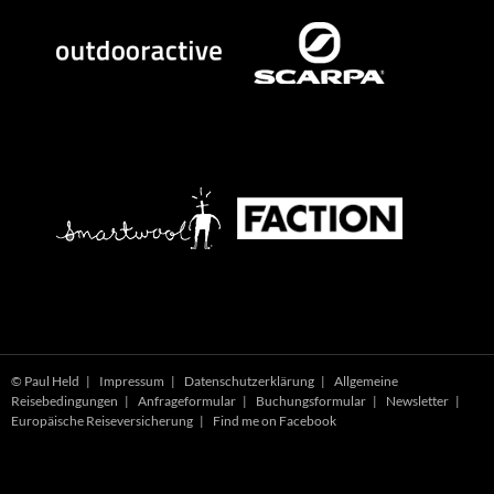
© Paul Held |
Impressum
|
Datenschutzerklärung
|
Allgemeine
Reisebedingungen
|
Anfrageformular
|
Buchungsformular
|
Newsletter
|
Europäische Reiseversicherung
|
Find me on Facebook