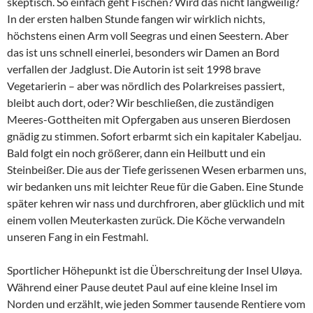
skeptisch. So einfach geht Fischen? Wird das nicht langweilig?
In der ersten halben Stunde fangen wir wirklich nichts,
höchstens einen Arm voll Seegras und einen Seestern. Aber
das ist uns schnell einerlei, besonders wir Damen an Bord
verfallen der Jadglust. Die Autorin ist seit 1998 brave
Vegetarierin – aber was nördlich des Polarkreises passiert,
bleibt auch dort, oder? Wir beschließen, die zuständigen
Meeres-Gottheiten mit Opfergaben aus unseren Bierdosen
gnädig zu stimmen. Sofort erbarmt sich ein kapitaler Kabeljau.
Bald folgt ein noch größerer, dann ein Heilbutt und ein
Steinbeißer. Die aus der Tiefe gerissenen Wesen erbarmen uns,
wir bedanken uns mit leichter Reue für die Gaben. Eine Stunde
später kehren wir nass und durchfroren, aber glücklich und mit
einem vollen Meuterkasten zurück. Die Köche verwandeln
unseren Fang in ein Festmahl.
Sportlicher Höhepunkt ist die Überschreitung der Insel Uløya.
Während einer Pause deutet Paul auf eine kleine Insel im
Norden und erzählt, wie jeden Sommer tausende Rentiere vom