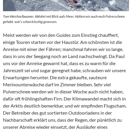
Tom Weichselbaumer, Abfahrt mit Blick aufs Meer. Hätten wir auch noch Pulverschnee
gehabt, wär’s schon kitschig gewesen.
Meist werden wir von den Guides zum Einstieg chauffiert,
einige Touren starten vor der Haustür. Am schönsten ist die
Anreise mit einer der Fähren; manchmal fahren wir so lange,
dass in uns der Seegang noch an Land nachschwingt. Da Paul
uns vor der Anreise gewarnt hat, dass es zu warm für die
Jahreszeit sei und sogar geregnet habe, schrauben wir unsere
Erwartungen herunter. Die extra gekaufte, sauteure
Merinounterwäsche darf im Zimmer bleiben. Sehr viel
Pulverschnee werden wir in dieser Woche auch nicht haben,
dafür oft frühlingshaften Firn. Der Klimawandel macht sich in
der Arktis deutlich bemerkbar, und wir empfinden Flugscham.
Der Betreiber des gut sortierten Outdoorladens in der
Nachbarschaft erklärt uns, dass der Regen, der pünktlich zu
unserer Abreise wieder einsetzt, der Ausläufer eines