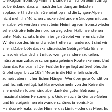
Die Region Troms og Finnmark fanden wir schon beim Anflug
so berückend, dass wir nach der Landung am liebsten
applaudiert hätten. Ein Geheimtipp sind die Lyngen-Alpen
nicht mehr. In München checken drei andere Gruppen mit uns
ein, aber wir werden sie erst beim Heimflug von Tromsø wieder
sehen. Große Teile der nordnorwegischen Halbinsel stehen
unter Naturschutz. In dem riesigen Gebiet verlieren sich die
Wintersportler, hin und wieder treffen wir andere, oft sind wir
allein. Dabei böte das skandinavische Gebirge Platz für alle.
Um so eine Landschaft mit so wenigen anderen zu teilen,
müsste man zuhause schon ganz geheime Routen kennen. Und
dann das Panorama! Der Fuß der Berge liegt auf Seehöhe, die
Gipfel ragen bis zu 1834 Meter in die Höhe. Teils schroff,
zumeist aber mit herrlichen Hängen. Wer über gute Kondition
und Technik verfügt, hat klarerweise mehr von der Reise, die
allermeisten Touren sind aber dank der guten Betreuung
(maximal sieben Personen pro Guide) auch für Genuss-Geher
und Einsteigerinnen ein wunderschönes Erlebnis. Für
Hardcore-Freaks ist der Himmel das Limit – oder das Meer: Es