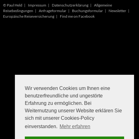
© Paul Held |
Impressum
|
Datenschutzerklärung
|
Allgemeine
Reisebedingungen
|
Anfrageformular
|
Buchungsformular
|
Newsletter
|
Europäische Reiseversicherung
|
Find me on Facebook
Wir verwenden Cookies um Ihnen eine
benutzerfreundliche und ungestörte
Erfahrung zu ermöglichen. Bei
Weiternutzung unserer Website erklären Sie
sich mit unserer Cookies-Policy
einverstanden.
Mehr erfahren