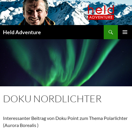
Suchen
ZUM
Held Adventure
INHALT
PRIMÄR
SPRINGEN
MENÜ
DOKU NORDLICHTER
Interessanter Beitrag von Doku Point zum Thema Polarlichter
(Aurora Borealis )